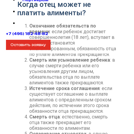
Партнерам
Когда отец может не
платить алименты?
Окончание обязательств по
времени
: если ребенок достигает
+7 (495) 182-48-82
совершеннолетия (18 лет), вступает в
брак или становится
Оставить заявку
эмансипированным, обязанность отца
по уплате алиментов прекращается.
Смерть или усыновление ребенка
: в
случае смерти ребенка или его
усыновления другим лицом,
обязательства отца по выплате
алиментов также прекращаются.
Истечение срока соглашения
: если
существует соглашение о выплате
алиментов с определенным сроком
действия, по истечении этого срока
обязанности отца прекращаются.
Смерть отца
: естественно, смерть
отца также прекращает его
обязанности по алиментам.
Оспаривание отцовства
: в случае,