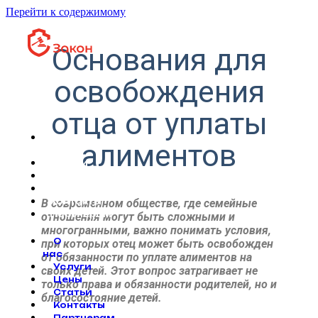
Перейти к содержимому
Основания для
освобождения
отца от уплаты
О
алиментов
нас
Услуги
Цены
Статьи
Контакты
В современном обществе, где семейные
Партнерам
отношения могут быть сложными и
многогранными, важно понимать условия,
О
при которых отец может быть освобожден
нас
от обязанности по уплате алиментов на
Услуги
своих детей. Этот вопрос затрагивает не
Цены
только права и обязанности родителей, но и
Статьи
благосостояние детей.
Контакты