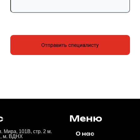
с
Меню
. Мира, 101В, стр. 2 м.
О нас
, м. ВДНХ