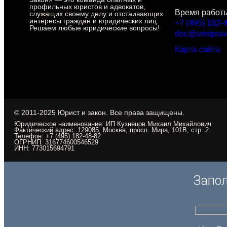
профильных юристов и адвокатов,
Время работы 
служащих своему делу и отстаивающих
интересы граждан и юридических лиц.
+7 (495) 182-
Решаем любые юридические вопросы!
doc@uristprav
Карта сайта
© 2011-2025 Юрист и закон. Все права защищены.
Юридическое наименование: ИП Кузнецов Михаил Михайлович
Фактический адрес: 129085, Москва, просп. Мира, 101В, стр. 2
Телефон: +7 (495) 182-48-82
ОГРНИП: 316774600546529
ИНН: 773015694791
Запол