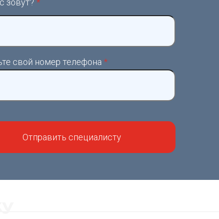
с зовут?
*
ьте свой номер телефона
*
ку