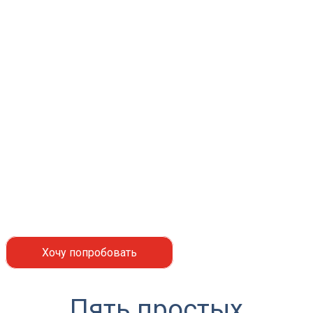
Чем выгоден бухучёт
на аутсорсе от
«Юрист и Закон»?
Ваш бизнес — в надёжных руках!
Высокая компетентность
Всегда на связи
Удобство в работе
Хочу попробовать
Пять простых